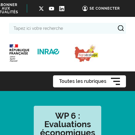
ABONNER
AUX
SE CONNECTER
TUALITÉS
Tapez
ici
votre
recherche
Toutes les rubriques
WP 6 :
Evaluations
économiques