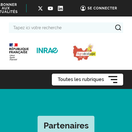
ABONNER
AUX
SE CONNECTER
TUALITÉS
Tapez
ici
votre
recherche
Toutes les rubriques
Partenaires