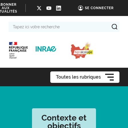
ABONNER
AUX
SE CONNECTER
TUALITÉS
Tapez
ici
votre
recherche
Toutes les rubriques
Contexte et
objectifs