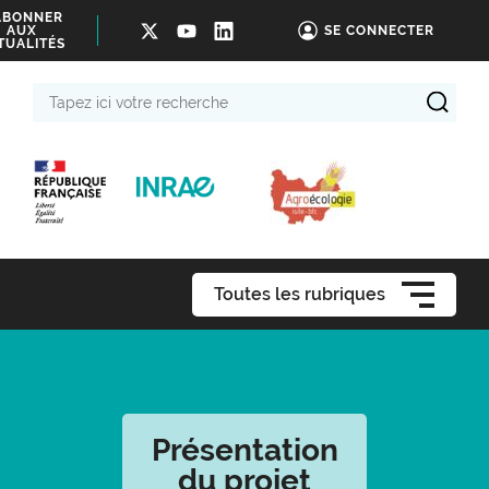
ABONNER
AUX
SE CONNECTER
TUALITÉS
Tapez
ici
votre
recherche
Toutes les rubriques
Présentation
du projet